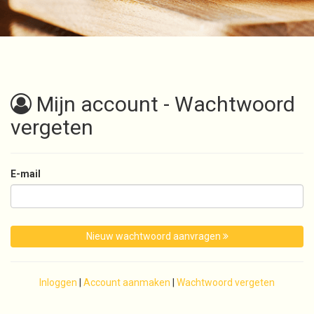
Menu
Bestellen
Bestellen
Solliciteren
Mijn account - Wachtwoord
Spaarsysteem Piggy
vergeten
Contact
E-mail
Login
Nieuw wachtwoord aanvragen
Inloggen
|
Account aanmaken
|
Wachtwoord vergeten